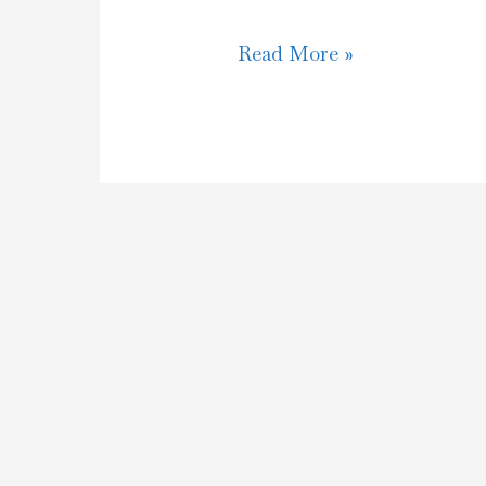
Obrazovanje
Read More »
za
održivi
razvoj