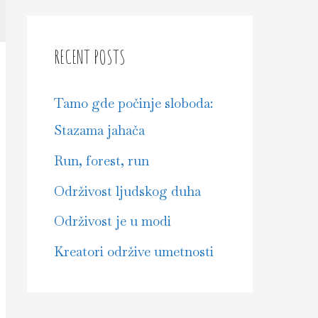
r
c
RECENT POSTS
h
f
Tamo gde počinje sloboda:
o
Stazama jahača
r
Run, forest, run
:
Održivost ljudskog duha
Održivost je u modi
Kreatori održive umetnosti