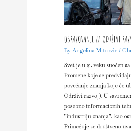
OBRAZOVANJE ZA ODRŽIVI RAZ
By
Angelina Mitrovic
/
Obr
Svet je u 21. veku suočen 
Promene koje se predviđaju,
povećanje znanja koje će ub
Održivi razvoj). U savreme
posebno informacionih tehn
”industriju znanja”, kao o
Primećuje se društveno uv