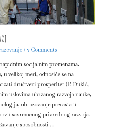
VOJ
azovanje
/
2 Comments
sa rapidnim socijalnim promenama.
 u velikoj meri, odnosiće se na
rzati društveni prosperitet (P. Đukić,
nim uslovima ubrzanog razvoja nauke,
ologija, obrazovanje prerasta u
snovu savremenog privrednog razvoja.
ažavanje sposobnosti …