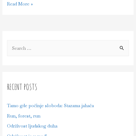
Dan
Read More »
četvrti
–
Birdwatching
S
e
a
r
c
RECENT POSTS
h
f
Tamo gde počinje sloboda: Stazama jahača
o
Run, forest, run
r
Održivost ljudskog duha
: