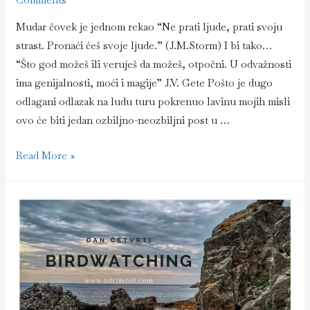
Mudar čovek je jednom rekao “Ne prati ljude, prati svoju
strast. Pronaći ćeš svoje ljude.” (J.M.Storm) I bi tako…
“Što god možeš ili veruješ da možeš, otpočni. U odvažnosti
ima genijalnosti, moći i magije” J.V. Gete Pošto je dugo
odlagani odlazak na ludu turu pokrenuo lavinu mojih misli
ovo će biti jedan ozbiljno-neozbiljni post u …
Održivost
Read More »
ljudskog
duha