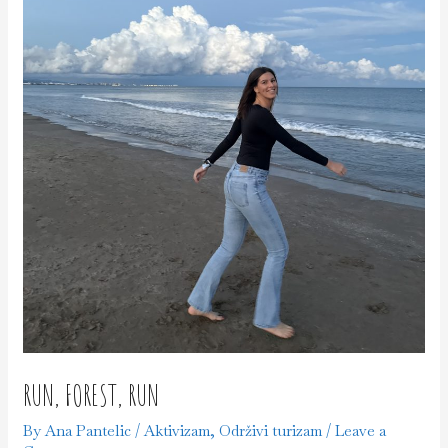
RUN, FOREST, RUN
By
Ana Pantelic
/
Aktivizam
,
Održivi turizam
/
Leave a