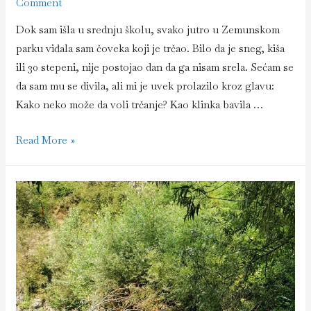
Comment
Dok sam išla u srednju školu, svako jutro u Zemunskom
parku viđala sam čoveka koji je trčao. Bilo da je sneg, kiša
ili 30 stepeni, nije postojao dan da ga nisam srela. Sećam se
da sam mu se divila, ali mi je uvek prolazilo kroz glavu:
Kako neko može da voli trčanje? Kao klinka bavila …
Run,
Read More »
forest,
run