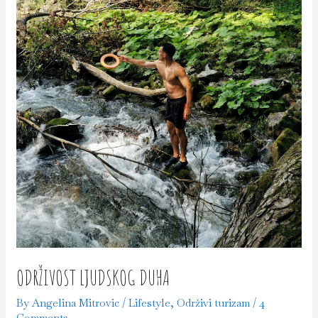
ODRŽIVOST LJUDSKOG DUHA
By
Angelina Mitrovic
/
Lifestyle
,
Održivi turizam
/
4
Comments