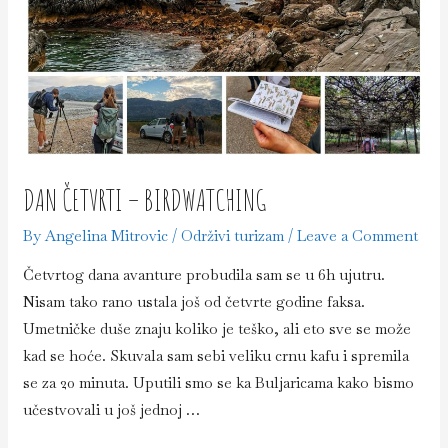
DAN ČETVRTI – BIRDWATCHING
By
Angelina Mitrovic
/
Održivi turizam
/
Leave a Comment
Četvrtog dana avanture probudila sam se u 6h ujutru.
Nisam tako rano ustala još od četvrte godine faksa.
Umetničke duše znaju koliko je teško, ali eto sve se može
kad se hoće. Skuvala sam sebi veliku crnu kafu i spremila
se za 20 minuta. Uputili smo se ka Buljaricama kako bismo
učestvovali u još jednoj …