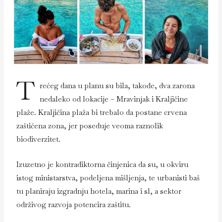
T
rećeg dana u planu su bila, takođe, dva zarona
nedaleko od lokacije – Mravinjak i Kraljičine
plaže. Kraljičina plaža bi trebalo da postane crvena
zaštićena zona, jer poseduje veoma raznolik
biodiverzitet.
Izuzetno je kontradiktorna činjenica da su, u okviru
istog ministarstva, podeljena mišljenja, te urbanisti baš
tu planiraju izgradnju hotela, marina i sl, a sektor
održivog razvoja potencira zaštitu.