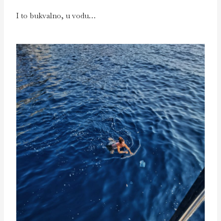
I to bukvalno, u vodu…