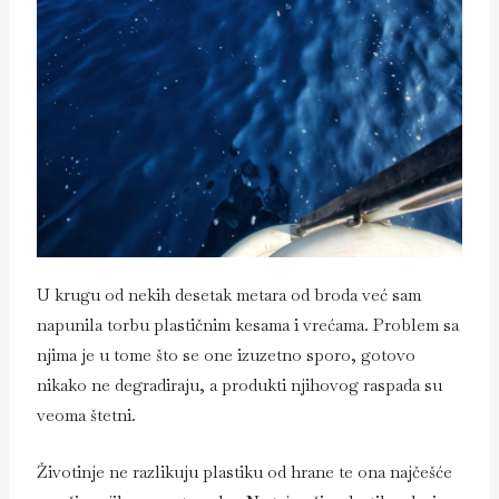
U krugu od nekih desetak metara od broda već sam
napunila torbu plastičnim kesama i vrećama. Problem sa
njima je u tome što se one izuzetno sporo, gotovo
nikako ne degradiraju, a produkti njihovog raspada su
veoma štetni.
Životinje ne razlikuju plastiku od hrane te ona najčešće