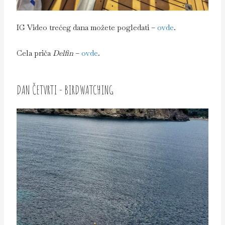
IG Video trećeg dana možete pogledati –
ovde
.
Cela priča
Delfin
–
ovde
.
DAN ČETVRTI - BIRDWATCHING