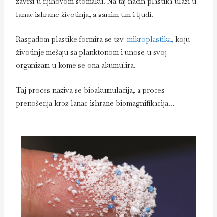
završi u njihovom stomaku. Na taj način plastika ulazi u
lanac ishrane životinja, a samim tim i ljudi.
Raspadom plastike formira se tzv.
mikroplastika,
koju
životinje mešaju sa planktonom i unose u svoj
organizam u kome se ona akumulira.
Taj proces naziva se bioakumulacija, a proces
prenošenja kroz lanac ishrane biomagnifikacija…