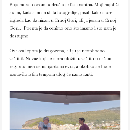
Boja mora u ovom području je fascinantna. Moji najbliži
su mi, kada sam im slala fotografije, pisali kako more
izgleda kao da nisam u Crnoj Gori, ali ja jesam u Crnoj
Gori… Poenta je da cenimo ono što imamo i što nam je
dostupno.
Ovakva lepota je dragocena, ali ju je neophodno
zaštititi. Novac koji se mora uložiti u zaštitu u našem
regionu meri se milijardama evra, a ukoliko se bude
nastavilo istim tempom ulog će samo rasti.