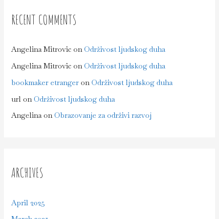
RECENT COMMENTS
Angelina Mitrovic
on
Održivost ljudskog duha
Angelina Mitrovic
on
Održivost ljudskog duha
bookmaker etranger
on
Održivost ljudskog duha
url
on
Održivost ljudskog duha
Angelina
on
Obrazovanje za održivi razvoj
ARCHIVES
April 2025
March 2025