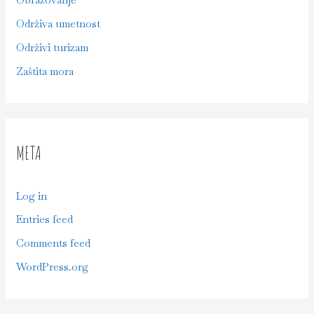
Održiva umetnost
Održivi turizam
Zaštita mora
META
Log in
Entries feed
Comments feed
WordPress.org