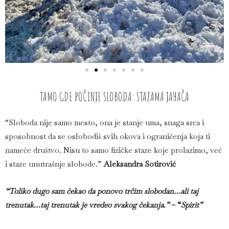
TAMO GDE POČINJE SLOBODA: STAZAMA JAHAČA
“Sloboda nije samo mesto, ona je stanje uma, snaga srca i
sposobnost da se oslobodiš svih okova i ograničenja koja ti
nameće društvo. Nisu to samo fizičke staze koje prolazimo, već
i staze unutrašnje slobode.”
Aleksandra Sotirović
“Toliko dugo sam čekao da ponovo trčim slobodan…ali taj
trenutak…taj trenutak je vredeo svakog čekanja.”
– “
Spirit”