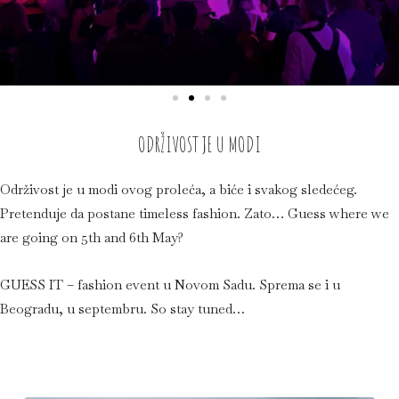
ODRŽIVOST JE U MODI
Održivost je u modi ovog proleća, a biće i svakog sledećeg.
Pretenduje da postane timeless fashion. Zato… Guess where we
are going on 5th and 6th May?
GUESS IT – fashion event u Novom Sadu. Sprema se i u
Beogradu, u septembru. So stay tuned…