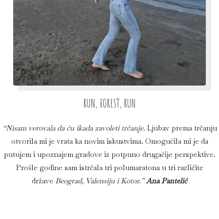
RUN, FOREST, RUN
“Nisam verovala da ću ikada zavoleti trčanje.
Ljubav prema trčanju
otvorila mi je vrata ka novim iskustvima. Omogućila mi je da
putujem i upoznajem gradove iz potpuno drugačije perspektive.
Prošle godine sam istrčala tri polumaratona u tri različite
države
Beograd, Valensiju i Kotor.”
Ana Pantelić