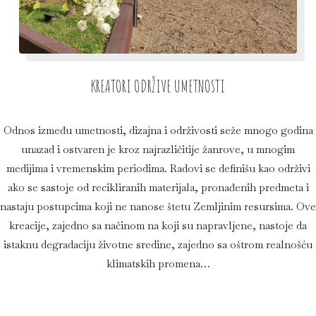
KREATORI ODRŽIVE UMETNOSTI
Odnos između umetnosti, dizajna i održivosti seže mnogo godina
unazad i ostvaren je kroz najrazličitije žanrove, u mnogim
medijima i vremenskim periodima. Radovi se definišu kao održivi
ako se sastoje od recikliranih materijala, pronađenih predmeta i
nastaju postupcima koji ne nanose štetu Zemljinim resursima. Ove
kreacije, zajedno sa načinom na koji su napravljene, nastoje da
istaknu degradaciju životne sredine, zajedno sa oštrom realnošću
klimatskih promena…