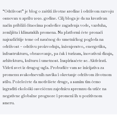
“Održivost” je blog o zaštiti životne sredine i održivom razvoju
osnovan u aprilu 2020. godine. Cilj bloga je da na kreativan
način približi čitaocima posledice zagađenja vode, vazduha,
zemljišta i klimatskih promena. Na platformi ćete pronaći
najrazličitije teme od naučnog do umetničkog pogleda na
održivost – održivu proizvodnju, inženjerstvo, energetiku,
infrastrukturu, obrazovanje, pa čak i turizam, inovativni dizajn,
arhitekturu, kulturu i umetnost. Inspirisaćete se. Aktivirati.
Videti svet iz drugog ugla. Probudiće vam se inicijativa za
promenu svakodnevnih navika i okretanje održivom životnom
stilu. Poželećete da motivišete druge, a samim tim ćemo
izgraditi ekološki osvešćenu zajednicu spremnu da utiče na
negativne globalne prognoze i promeni ih u pozitivnom
smeru.