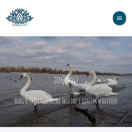
ODRŽIVOST
BLOG O ZAŠTITI ŽIVOTNE SREDINE I ODRŽIVOM RAZVOJU