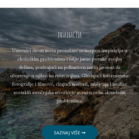
INSPIRACIJA​
Umetnici širom sveta pronalaze neiscrpnu inspiraciju u
ekološkim problemima i šalju jasne poruke svojim
delima, pozivajući na jedinstven način javnost da
učestvuje u njihovim rešavanjima. Gledajući interesantne
fotografije i filmove, čitajući novosti, mišljenja i analize
svetskih stručnjaka stvorićete svest o ovim aktuelnim
problemima.
SAZNAJ VIŠE