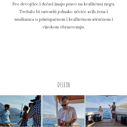
Sve devojčice i dečaci imaju pravo na kvalitetnu negu.
Trebalo bi ostvariti jednako učešće svih žena i
muškaraca u pristupačnom i kvalitetnom stručnom i
visokom obrazovanju.
DELFIN