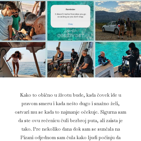
Kako to obično u životu bude, kada čovek ide u
pravom smeru i kada nešto dugo i snažno želi,
ostvari mu se kada to najmanje očekuje. Sigurna sam
da ste ovu rečenicu čuli bezbroj puta, ali zaista je
tako. Pre nekoliko dana dok sam se sunčala na
Pizani odjednom sam čula kako ljudi počinju da