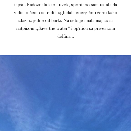
tapšu. Radoznala kao i uvek, spontano sam ustala da
vidim o čemu se radi i ugledala energičnu ženu kako
izlazi iz jedne od barki. Na sebi je imala majicu sa
natpisom ,,Save the water” i ogrlicu sa priveskom
delfina...