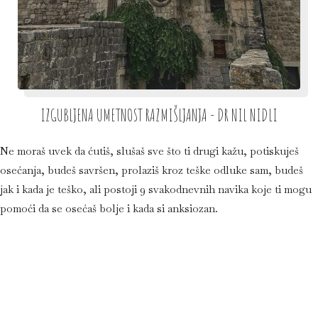
IZGUBLJENA UMETNOST RAZMIŠLJANJA - DR NIL NIDLI
Ne moraš uvek da ćutiš, slušaš sve što ti drugi kažu, potiskuješ
osećanja, budeš savršen, prolaziš kroz teške odluke sam, budeš
jak i kada je teško, ali postoji 9 svakodnevnih navika koje ti mogu
pomoći da se osećaš bolje i kada si anksiozan.