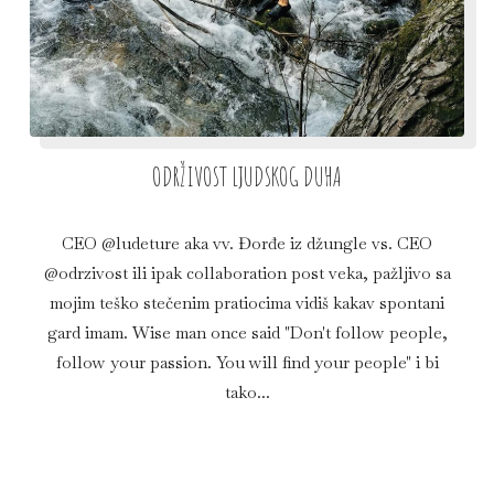
ODRŽIVOST LJUDSKOG DUHA
CEO @ludeture aka vv. Đorđe iz džungle vs. CEO
@odrzivost ili ipak collaboration post veka, pažljivo sa
mojim teško stečenim pratiocima vidiš kakav spontani
gard imam. Wise man once said "Don't follow people,
follow your passion. You will find your people" i bi
tako...