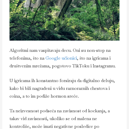
Algoritmi nam vaspitavaju decu. Oni su non-stop na
telefonima, što na
Google učionici
, što na igricama i
društvenim mrežama, pogotovo TikToku i Instagramu.
U igricama ih konstantno forsiraju da digitalno deluju,
kako bi bili nagrađeni u vidu raznoraznih chestova i
coina, a to im podiže hormon sreće.
Ta neizvesnost podseća na zavisnost od kockanja, a
takav vid zavisnosti, ukoliko se od malena ne
kontroliše, može imati negativne posledice po