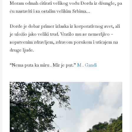
Moram odmah citirati velikog vođu Đorđa iz džungle, pa
ću nastaviti i sa ostalim velikim Srbima…
Đorđe je dobar primer izlaska iz korporativnog svet, ali
je uložio jako veliki trud. Vratilo mu se nemerljivo –
sopstvenim zdravljem, zdravom porukom i uticajem na
druge ljude.
“Nema puta ka miru . Mir je put.”
M . Gandi