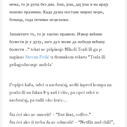
нема, то је рупа без дна. Још, још, дај још и на крају
поново празнина. Када душа постане мирно море,
бонаца, тада почиње исцељење.
Запамтите то, то је златно правило. Извор већине
болести је у духу, зато дух може да победи већину
болести ..“ tekst se pripisuje Nikoli Tesli ili ga je
napisao
Stevan Pešić
u dramskom tekstu “Tesla ili
prilagođavanje anđela˝
Popiješ kafu, uđeš u saobraćaj, sediš ispred kompa na
poslu ili na faksu 8-9 sati i više, pa opet uđeš u
saobraćaj, pa radiš oko kuće…
Šta ćeš ako se umoriš? – “But first, coffee.”
Šta ćeš ako ti treba da se odmoriš? – “Netflix and chill”,