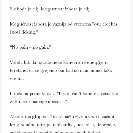
Sloboda je cilj. Mogućnost izbora je cilj.
Mogućnost izbora je važnija od vremena “our clock is
(not) ticking.“
“No pain – no gain.”
Volela bih da ugrade neke konvertore energije u
teretane, da se grejemo bar kad su nam momci tako
vredni.
I onda moja omiljena… “If you can’t handle stress, you
will never manage success.”
Apsolutna glupost. Takav način života vodi u začani
krug nemira, tenzije, tahikardije, nesanice, depresije,
anksioznosti i ostalih psiho-somatskih bolesti.