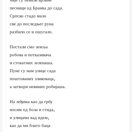
песници од Бранка до сада.
Српско стадо мало
све до последњег руна
разбило се и ошугало.
Постали смо земља
робова и потказивача
и стокатних зеленаша.
Пуне су нам улице сада
поштованих зликоваца,
а затвори невиних робијаша.
На леђима као да грбу
носим од бола и стида,
и улицама кад идем,
као да ми блато баца