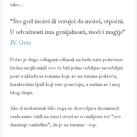
tako…
“Što god možeš ili veruješ da možeš, otpočni.
U odvažnosti ima genijalnosti, moći i magije”
J.V. Gete
Pošto je dugo odlagani odlazak na ludu turu pokrenuo
lavinu mojih misli ovo će biti jedan ozbiljno-neozbiljni
post u skladu sa temama koje se na turama pokreću,
karakterima ljudi koji ture posećuju, a nadam se i moj
blog čitaju.
Ako ti nedostatak bilo čega ne dozvoljava da nastaviš
onda samo otiđi na turu i uveri se u omiljenu reč “ove
današnje omladine”, da je na turama – top.