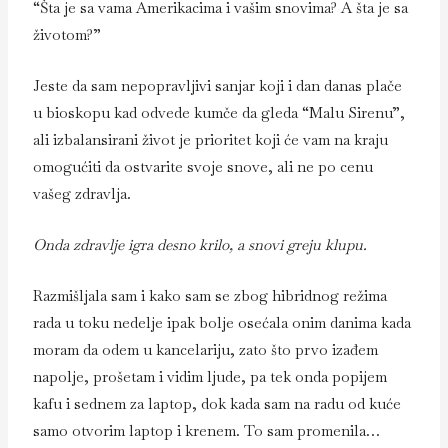
“Šta je sa vama Amerikacima i vašim snovima? A šta je sa
životom?”
Jeste da sam nepopravljivi sanjar koji i dan danas plače
u bioskopu kad odvede kumče da gleda “Malu Sirenu”,
ali izbalansirani život je prioritet koji će vam na kraju
omogućiti da ostvarite svoje snove, ali ne po cenu
vašeg zdravlja.
Onda zdravlje igra desno krilo, a snovi greju klupu.
Razmišljala sam i kako sam se zbog hibridnog režima
rada u toku nedelje ipak bolje osećala onim danima kada
moram da odem u kancelariju, zato što prvo izađem
napolje, prošetam i vidim ljude, pa tek onda popijem
kafu i sednem za laptop, dok kada sam na radu od kuće
samo otvorim laptop i krenem. To sam promenila…