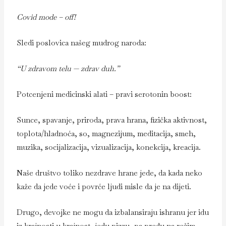
Covid mode – off!
Sledi poslovica našeg mudrog naroda:
“U zdravom telu — zdrav duh.”
Potcenjeni medicinski alati – pravi serotonin boost:
Sunce, spavanje, priroda, prava hrana, fizička aktivnost,
toplota/hladnoća, so, magnezijum, meditacija, smeh,
muzika, socijalizacija, vizualizacija, konekcija, kreacija.
Naše društvo toliko nezdrave hrane jede, da kada neko
kaže da jede voće i povrće ljudi misle da je na dijeti.
Drugo, devojke ne mogu da izbalansiraju ishranu jer idu
iz krajnosti u krajnost, jedu pizzu, pa pređu na režim