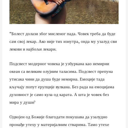
“Болест долази због мисленог пада. Човек треба да буде
сам свој лекар. Ако није тих изнутра, онда му узалуд сви
лекови и најбољи лекари.
Подсвест модерног човека је узбуркана као немирни
океан са великим олујним таласима. Подсвест препуна
утисака чини да душа буде немирна. Емоције тада
кључају попут ерупције вулкана. Без рада на емоцијама
духовност је само кула од карата. А шта је човек без
мира у души?
Одвојен од Божије благодати покушава да узалудно
пронађе утеху у материјалним стварима. Тамо утехе