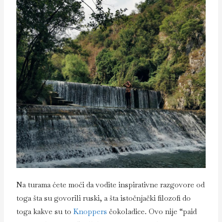
Na turama ćete moći da vodite inspirativne razgovore od
toga šta su govorili ruski, a šta istočnjački filozofi do
toga kakve su to
Knoppers
čokoladice. Ovo nije “paid