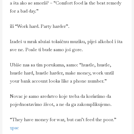
a šta ako se smoriš? – “Comfort food is the best remedy
for a bad day.”
ili “Work hard. Party harder”.
Izađeš u mrak slušaš toksičnu muziku, piješ alkohol i šta
sve ne. Posle ti bude samo još gore.
Ubiše nas sa tim porukama, samo: “hustle, hustle,
hustle hard, hustle harder, make money, work until
your bank account looks like a phone number.”
Novac je samo sredstvo koje treba da koristimo da
pojednostavimo život, a ne da ga zakomplikujemo.
“They have money for war, but can’t feed the poor.”
2pac