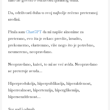
niko ne govori o održivosti ljudskog duha.
Da, održivosti duha u ovoj najbolje rečeno preteranoj
sredini.
Pitala sam
ChatGPT
da mi napiše sinonime za
preterano, evo šta je rekao: previše, izrazito,
prekomerno, ekstremno, više nego što je potrebno,
neumereno, neopravdano.
Neopravdano, kažeš, to mi se već sviđa. Neopravdano
se preteruje svuda…
Hiperprodukcija, hiperpublikacija, hiperaktivnost,
hiperrealnost, hipertenzija, hiperglikemija,
hipersenzitivnost…
Sve sad i odmah