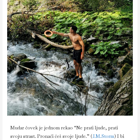
Mudar čovek je jednom rekao “Ne prati ljude, prati
svoju strast. Pronaći ćeš svoje ljude.” (
J.M.Storm
) I bi