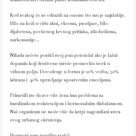
Kod svakog će se odraziti na onome što mu je najslabije.
Bilo na koži u vidu akni, ekcema, psorijaze, bilo
dijabetesa, povišenog krvnog pritiska, alkoholizma,
narkomanije…
Nikada nećete postići svoj pun potencial ako je lažni
dopamin koji društvene mreže promovišu uvek u
vidnom polju. Dovođenje u formu je 10% vežba, 50%
ishrana i 40% upravljanje spostvenim emocijama.
Primetili ste da sve više žena ima problema sa
insulinskom rezistencijom i hormonalnim disbalansom.
Naš organizam ne može više da istrpi nagomilani stres
ovog urbanog okruženja.
Hormoni nam regulišu sve(t).