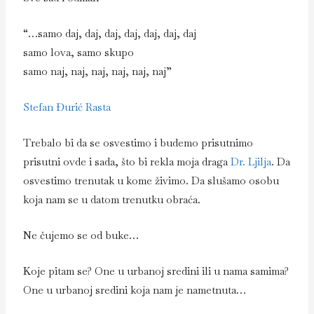
“…samo daj, daj, daj, daj, daj, daj, daj
samo lova, samo skupo
samo naj, naj, naj, naj, naj, naj”
Stefan Đurić Rasta
Trebalo bi da se osvestimo i budemo prisutnimo
prisutni ovde i sada, što bi rekla moja draga
Dr. Ljilja
. Da
osvestimo trenutak u kome živimo. Da slušamo osobu
koja nam se u datom trenutku obraća.
Ne čujemo se od buke…
Koje pitam se? One u urbanoj sredini ili u nama samima?
One u urbanoj sredini koja nam je nametnuta…