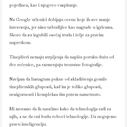
pojedinca, kao i njegovo vaspitanje.
Na Google učionici dobijaju ocene koje ih sve manje
interesuju, jer nisu uzbudljive kao nagrade u igricama.
Skoro da su izgubili osećaj truda i želje za pravim
napretkom.
Tinejdžeri nemaju strpljenja da napišu poruku dužu od
dve rečenice, pa razmenjuju trenutne fotografije.
Navijam da Instagram pukne od skladištenja gomile
tinejdžerskih gluposti, kad im je toliko gluposti,
nesigurnosti i kompleksa tim putem nametnuto.
Mi moramo da ih naučimo kako da tehnologija radi za
njih, a ne da oni budu robovi tehnologije. Da negujemo
pravu inteligenciju.