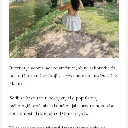
Internet je veoma moćno sredstvo, ali ne zaboravite da
postoji i realan život koji vas čeka neposredno iza vašeg
ekrana.
Setih se kako sam u nekoj knjizi o popularnoj
psihologiji pročitala kako milenijalci imaju mnogo više
sposobnosti da kreiraju od Generacije Z.
To je zato što smo mi pratili razvoj tehnologije od