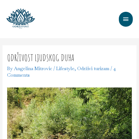
ODRŽIVOST LJUDSKOG DUHA
By
Angelina Mitrovic
/
Lifestyle
,
Održivi turizam
/
4
Comments