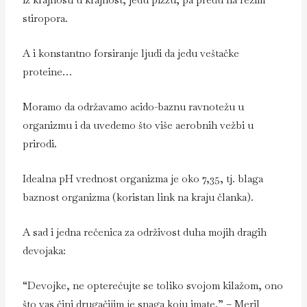
stiropora.
A i konstantno forsiranje ljudi da jedu veštačke
proteine…
Moramo da održavamo acido-baznu ravnotežu u
organizmu i da uvedemo što više aerobnih vežbi u
prirodi.
Idealna pH vrednost organizma je oko 7,35, tj. blaga
baznost organizma (koristan link na kraju članka).
A sad i jedna rečenica za održivost duha mojih dragih
devojaka:
“Devojke, ne opterećujte se toliko svojom kilažom, ono
što vas čini drugačijim je snaga koju imate.” – Meril