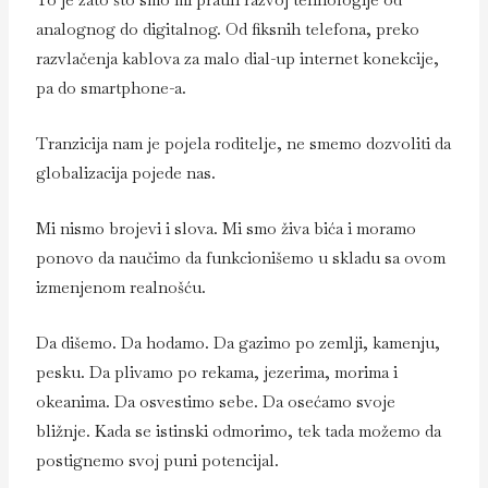
analognog do digitalnog. Od fiksnih telefona, preko
razvlačenja kablova za malo dial-up internet konekcije,
pa do smartphone-a.
Tranzicija nam je pojela roditelje, ne smemo dozvoliti da
globalizacija pojede nas.
Mi nismo brojevi i slova. Mi smo živa bića i moramo
ponovo da naučimo da funkcionišemo u skladu sa ovom
izmenjenom realnošću.
Da dišemo. Da hodamo. Da gazimo po zemlji, kamenju,
pesku. Da plivamo po rekama, jezerima, morima i
okeanima. Da osvestimo sebe. Da osećamo svoje
bližnje. Kada se istinski odmorimo, tek tada možemo da
postignemo svoj puni potencijal.