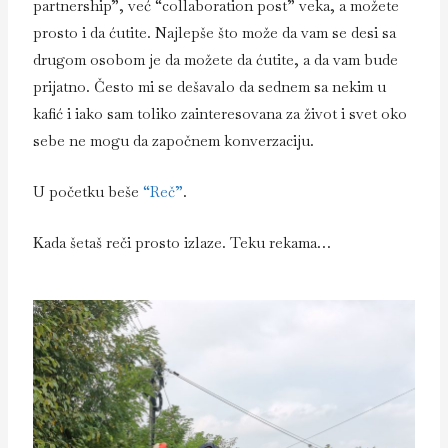
partnership”, već “collaboration post” veka, a možete
prosto i da ćutite. Najlepše što može da vam se desi sa
drugom osobom je da možete da ćutite, a da vam bude
prijatno. Često mi se dešavalo da sednem sa nekim u
kafić i iako sam toliko zainteresovana za život i svet oko
sebe ne mogu da započnem konverzaciju.
U početku beše
“Reč”
.
Kada šetaš reči prosto izlaze. Teku rekama…