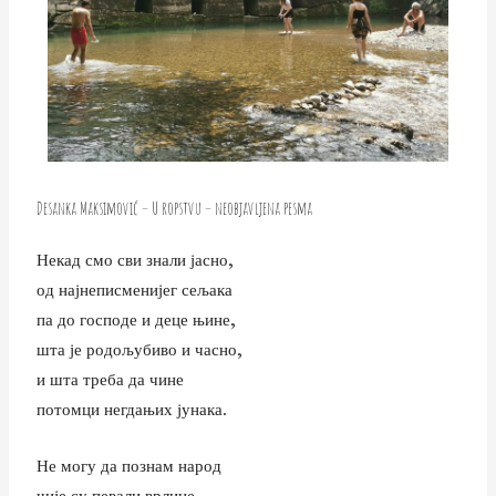
Desanka Maksimović – U ropstvu – neobjavljena pesma
Некад смо сви знали јасно,
од најнеписменијег сељака
па до господе и деце њине,
шта је родољубиво и часно,
и шта треба да чине
потомци негдањих јунака.
Не могу да познам народ
чије су певали врлине