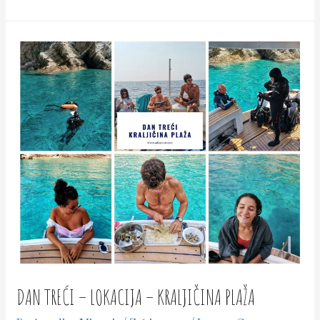
četvrti
–
Birdwatching
DAN TREĆI – LOKACIJA – KRALJIČINA PLAŽA