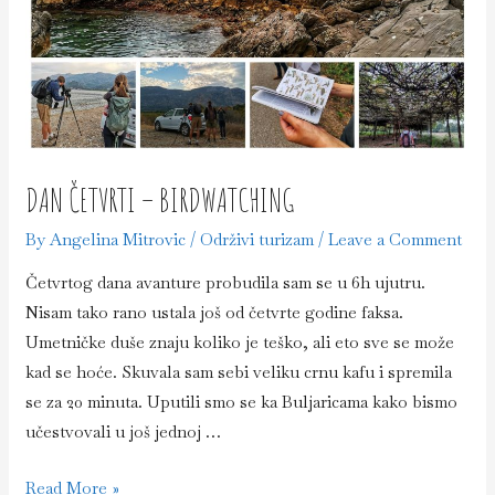
DAN ČETVRTI – BIRDWATCHING
By
Angelina Mitrovic
/
Održivi turizam
/
Leave a Comment
Četvrtog dana avanture probudila sam se u 6h ujutru.
Nisam tako rano ustala još od četvrte godine faksa.
Umetničke duše znaju koliko je teško, ali eto sve se može
kad se hoće. Skuvala sam sebi veliku crnu kafu i spremila
se za 20 minuta. Uputili smo se ka Buljaricama kako bismo
učestvovali u još jednoj …
Dan
Read More »