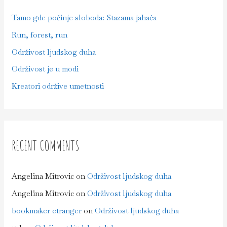
f
Tamo gde počinje sloboda: Stazama jahača
o
Run, forest, run
r
Održivost ljudskog duha
:
Održivost je u modi
Kreatori održive umetnosti
RECENT COMMENTS
Angelina Mitrovic
on
Održivost ljudskog duha
Angelina Mitrovic
on
Održivost ljudskog duha
bookmaker etranger
on
Održivost ljudskog duha