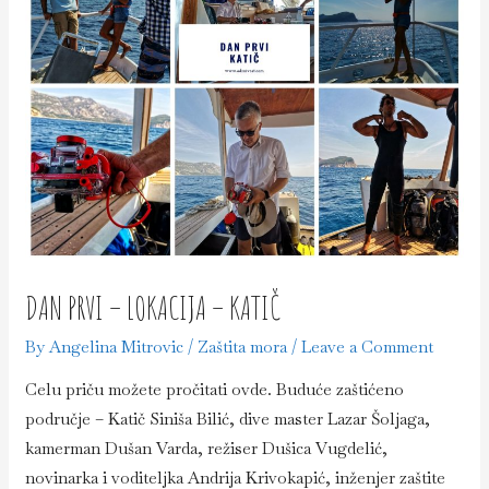
DAN PRVI – LOKACIJA – KATIČ
By
Angelina Mitrovic
/
Zaštita mora
/
Leave a Comment
Celu priču možete pročitati ovde. Buduće zaštićeno
područje – Katič Siniša Bilić, dive master Lazar Šoljaga,
kamerman Dušan Varda, režiser Dušica Vugdelić,
novinarka i voditeljka Andrija Krivokapić, inženjer zaštite