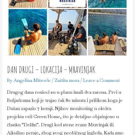
DAN DRUGI – LOKACIJA – MRAVINJAK
By
Angelina Mitrovic
/
Zaštita mora
/
Leave a Comment
Drugog dana ronioci su u planu imali dva zarona. Prvi u
Buljaricama koji je trajao čak 80 minuta i prilikom koga je
Dušan zapazio 7 kernji. Njihov monitoring u okviru
projekta vrši Green Home, što je detaljno objašnjeno u
članku “Delfin”. Drugi kod stene zvane Mravinjak ili
Ajkulino peraje, zbog svog neobičnog izgleda. Kada smo