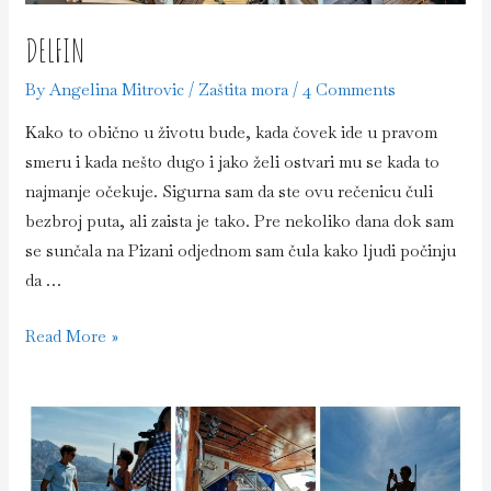
DELFIN
By
Angelina Mitrovic
/
Zaštita mora
/
4 Comments
Kako to obično u životu bude, kada čovek ide u pravom
smeru i kada nešto dugo i jako želi ostvari mu se kada to
najmanje očekuje. Sigurna sam da ste ovu rečenicu čuli
bezbroj puta, ali zaista je tako. Pre nekoliko dana dok sam
se sunčala na Pizani odjednom sam čula kako ljudi počinju
da …
Delfin
Read More »