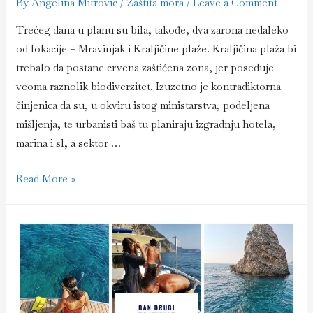
By
Angelina Mitrovic
/
Zaštita mora
/
Leave a Comment
Trećeg dana u planu su bila, takođe, dva zarona nedaleko
od lokacije – Mravinjak i Kraljičine plaže. Kraljičina plaža bi
trebalo da postane crvena zaštićena zona, jer poseduje
veoma raznolik biodiverzitet. Izuzetno je kontradiktorna
činjenica da su, u okviru istog ministarstva, podeljena
mišljenja, te urbanisti baš tu planiraju izgradnju hotela,
marina i sl, a sektor …
Dan
Read More »
treći
–
lokacija
–
Kraljičina
plaža