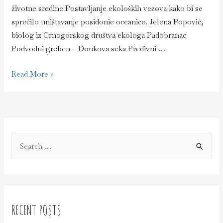
životne sredine Postavljanje ekoloških vezova kako bi se
sprečilo uništavanje posidonie oceanice. Jelena Popović,
biolog iz Crnogorskog društva ekologa Padobranac
Podvodni greben – Donkova seka Predivni …
Dan
Read More »
prvi
–
lokacija
–
S
Katič
e
a
r
c
RECENT POSTS
h