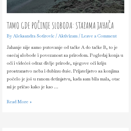
TAMO GDE POČINJE SLOBODA: STAZAMA JAHAČA
By
Aleksandra Sotirovic
/
Aktivizam
/
Leave a Comment
Jahanje nije samo putovanje od tačke A do tačke B, to je
osećaj slobode i povezanost sa prirodom. Pogledaj konja u
oči i videćeš odraz divlje prirode, njegove oči kriju
prostranstvo neba i dubinu duše. Prijateljstvo sa konjima
počelo je još u ranom detinjstvu, kada sam bila mala, otac
mi je pričao kako je kao …
Tamo
Read More »
gde
počinje
sloboda: