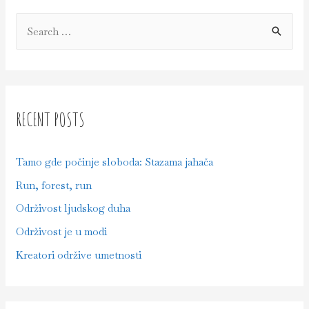
Stazama
S
jahača
e
a
r
c
RECENT POSTS
h
f
Tamo gde počinje sloboda: Stazama jahača
o
Run, forest, run
r
Održivost ljudskog duha
:
Održivost je u modi
Kreatori održive umetnosti