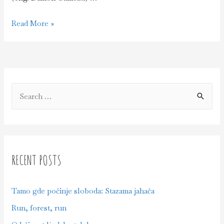
Filmskim
Read More »
putopisima
do
ekološke
svesti
S
e
a
r
c
RECENT POSTS
h
f
Tamo gde počinje sloboda: Stazama jahača
o
Run, forest, run
r