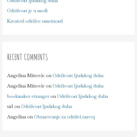
Održivost ljudskog duha
:
Održivost je u modi
Kreatori održive umetnosti
RECENT COMMENTS
Angelina Mitrovic
on
Održivost ljudskog duha
Angelina Mitrovic
on
Održivost ljudskog duha
bookmaker etranger
on
Održivost ljudskog duha
url
on
Održivost ljudskog duha
Angelina
on
Obrazovanje za održivi razvoj