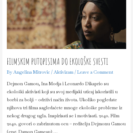
–
dr
Nil
Nidli
FILMSKIM PUTOPISIMA DO EKOLOŠKE SVESTI
By
Angelina Mitrovic
/
Aktivizam
/
Leave a Comment
Dejmon Gamou, Ina Modja i Leonardo Dikaprio su
ekološki aktivisti koji su svoj medijski uticaj iskoristili u
borbi za bolji – održivi način života. Ukoliko pogledate
njihova tri filma sagledaćete mnoge ekološke probleme iz
nekog drugog ugla. Inspirisati se i motivisati. 2040. Film
2040. govori o zabrinutom ocu – reditelju Dejmonu Gamou
(eng. Damon Gameau) …