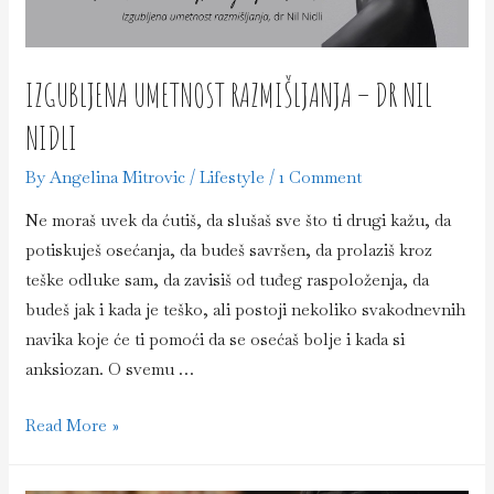
IZGUBLJENA UMETNOST RAZMIŠLJANJA – DR NIL
NIDLI
By
Angelina Mitrovic
/
Lifestyle
/
1 Comment
Ne moraš uvek da ćutiš, da slušaš sve što ti drugi kažu, da
potiskuješ osećanja, da budeš savršen, da prolaziš kroz
teške odluke sam, da zavisiš od tuđeg raspoloženja, da
budeš jak i kada je teško, ali postoji nekoliko svakodnevnih
navika koje će ti pomoći da se osećaš bolje i kada si
anksiozan. O svemu …
Izgubljena
Read More »
umetnost
razmišljanja