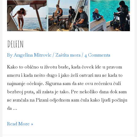
DELFIN
By
Angelina Mitrovic
/
Zaštita mora
/
4 Comments
Kako to obično u životu bude, kada čovek ide u pravom
smeru i kada nešto dugo i jako želi ostvari mu se kada to
najmanje očekuje. Sigurna sam da ste ovu rečenicu čuli
bezbroj puta, ali zaista je tako. Pre nekoliko dana dok sam
se sunčala na Pizani odjednom sam čula kako ljudi počinju
da …
Delfin
Read More »