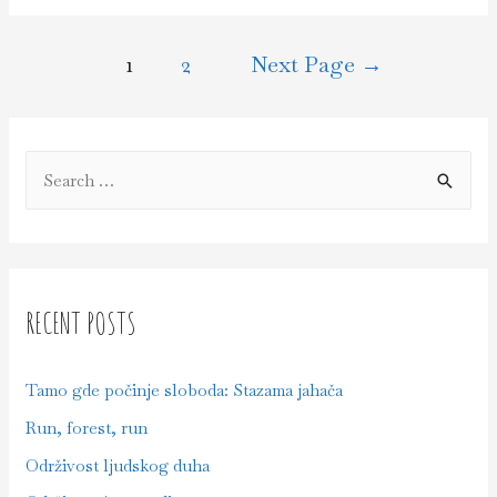
umetnost
razmišljanja
POSTS
1
2
Next Page
→
–
NAVIGATION
dr
Nil
Nidli
S
e
a
r
c
RECENT POSTS
h
f
Tamo gde počinje sloboda: Stazama jahača
o
Run, forest, run
r
Održivost ljudskog duha
: