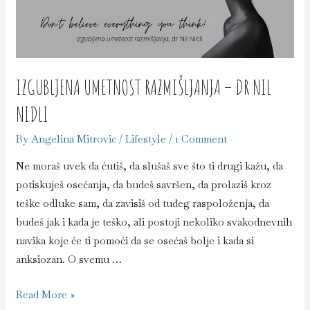
IZGUBLJENA UMETNOST RAZMIŠLJANJA – DR NIL
NIDLI
By
Angelina Mitrovic
/
Lifestyle
/
1 Comment
Ne moraš uvek da ćutiš, da slušaš sve što ti drugi kažu, da
potiskuješ osećanja, da budeš savršen, da prolaziš kroz
teške odluke sam, da zavisiš od tuđeg raspoloženja, da
budeš jak i kada je teško, ali postoji nekoliko svakodnevnih
navika koje će ti pomoći da se osećaš bolje i kada si
anksiozan. O svemu …
Izgubljena
Read More »