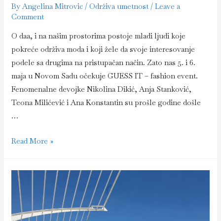
By
Angelina Mitrovic
/
Održiva umetnost
/
Leave a
Comment
O daa, i na našim prostorima postoje mladi ljudi koje
pokreće održiva moda i koji žele da svoje interesovanje
podele sa drugima na pristupačan način. Zato nas 5. i 6.
maja u Novom Sadu očekuje GUESS IT – fashion event.
Fenomenalne devojke Nikolina Dikić, Anja Stanković,
Teona Milićević i Ana Konstantin su prošle godine došle
…
Održivost
Read More »
je
u
modi