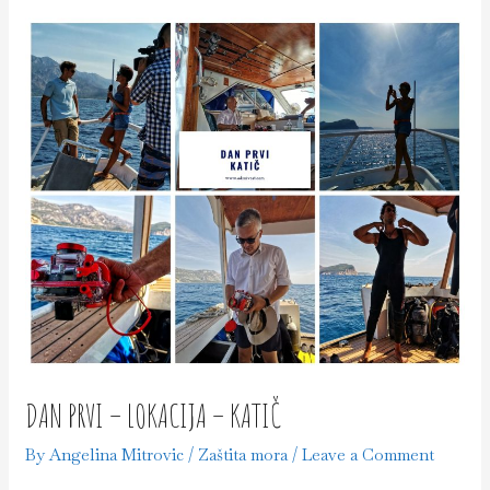
DAN PRVI – LOKACIJA – KATIČ
By
Angelina Mitrovic
/
Zaštita mora
/
Leave a Comment