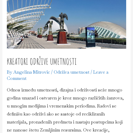
KREATORI ODRŽIVE UMETNOSTI
By
Angelina Mitrovic
/
Održiva umetnost
/
Leave a
Comment
Odnos između umetnosti, dizajna i održivosti seže mnogo
godina unazad i ostvaren je kroz mnogo različitih žanrova,
u mnogim medijima i vremenskim periodima. Radovi se
definišu kao održivi ako se sastoje od recikliranih
materijala, pronađenih predmeta i nastaju postupcima koji
ne nanose štetu Zemljinim resursima. Ove kreacije,