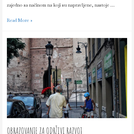
zajedno sa načinom na koji su napravljene, nastoje …
Kreatori
Read More »
održive
umetnosti
OBRAZOVANJE ZA ODRŽIVI RAZVOJ