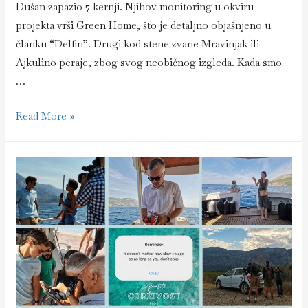
Dušan zapazio 7 kernji. Njihov monitoring u okviru
projekta vrši Green Home, što je detaljno objašnjeno u
članku “Delfin”. Drugi kod stene zvane Mravinjak ili
Ajkulino peraje, zbog svog neobičnog izgleda. Kada smo
…
Dan
Read More »
drugi
–
lokacija
–
Mravinjak