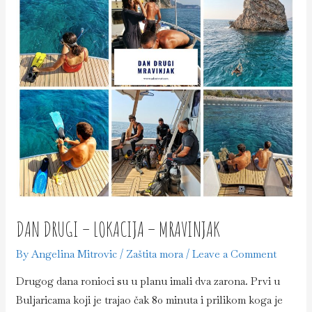
–
Kraljičina
plaža
DAN DRUGI – LOKACIJA – MRAVINJAK
By
Angelina Mitrovic
/
Zaštita mora
/
Leave a Comment
Drugog dana ronioci su u planu imali dva zarona. Prvi u
Buljaricama koji je trajao čak 80 minuta i prilikom koga je