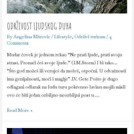
ODRŽIVOST LJUDSKOG DUHA
By
Angelina Mitrovic
/
Lifestyle
,
Održivi turizam
/
4
Comments
Mudar čovek je jednom rekao “Ne prati ljude, prati svoju
strast. Pronaći ćeš svoje ljude.” (J.M.Storm) I bi tako…
“Što god možeš ili veruješ da možeš, otpočni. U odvažnosti
ima genijalnosti, moći i magije” J.V. Gete Pošto je dugo
odlagani odlazak na ludu turu pokrenuo lavinu mojih misli
ovo će biti jedan ozbiljno-neozbiljni post u …
Održivost
Read More »
ljudskog
duha