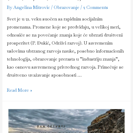
By
Angelina Mitrovic
/
Obrazovanje
/
2 Comments
Svet je u 21. veku suočen sa rapidnim socijalnim
promenama. Promene koje se predviđaju, u velikoj meri,
odnosiće se na povećanje znanja koje će ubrzati društveni
prosperitet (P. Đukić, Održivi razvoj). U savremenim
uslovima ubrzanog razvoja nauke, posebno informacionih
tehnologija, obrazovanje prerasta u ”industriju znanja”,
kao osnovu savremenog privrednog razvoja. Primećuje se
društveno uvažavanje sposobnosti …
Obrazovanje
Read More »
za
održivi
razvoj