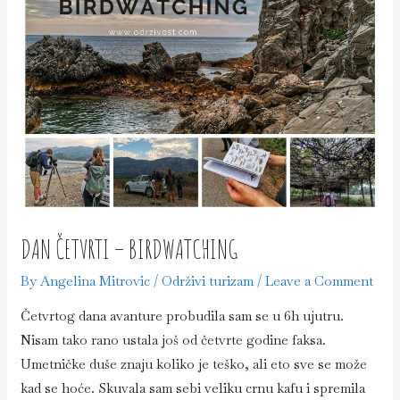
DAN ČETVRTI – BIRDWATCHING
By
Angelina Mitrovic
/
Održivi turizam
/
Leave a Comment
Četvrtog dana avanture probudila sam se u 6h ujutru.
Nisam tako rano ustala još od četvrte godine faksa.
Umetničke duše znaju koliko je teško, ali eto sve se može
kad se hoće. Skuvala sam sebi veliku crnu kafu i spremila