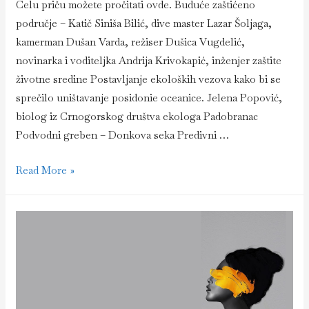
Celu priču možete pročitati ovde. Buduće zaštićeno
područje – Katič Siniša Bilić, dive master Lazar Šoljaga,
kamerman Dušan Varda, režiser Dušica Vugdelić,
novinarka i voditeljka Andrija Krivokapić, inženjer zaštite
životne sredine Postavljanje ekoloških vezova kako bi se
sprečilo uništavanje posidonie oceanice. Jelena Popović,
biolog iz Crnogorskog društva ekologa Padobranac
Podvodni greben – Donkova seka Predivni …
Dan
Read More »
prvi
–
lokacija
–
Katič