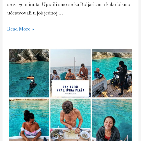
se za 20 minuta. Uputili smo se ka Buljaricama kako bismo
učestvovali u još jednoj …
Dan
Read More »
četvrti
–
Birdwatching