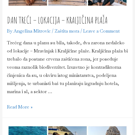
DAN TREĆI – LOKACIJA – KRALJIČINA PLAŽA
By
Angelina Mitrovic
/
Zaštita mora
/
Leave a Comment
Trećeg dana u planu su bila, takođe, dva zarona nedaleko
od lokacije – Mravinjak i Kraljičine plaže. Kraljičina plaža bi
trebalo da postane crvena zaštićena zona, jer poseduje
veoma raznolik biodiverzitet. Izuzetno je kontradiktorna
činjenica da su, u okviru istog ministarstva, podeljena
mišljenja, te urbanisti baš tu planiraju izgradnju hotela,
marina i sl, a sektor …
Dan
Read More »
treći
–
lokacija